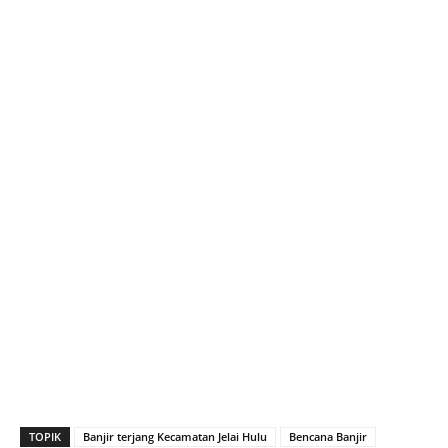
TOPIK
Banjir terjang Kecamatan Jelai Hulu
Bencana Banjir