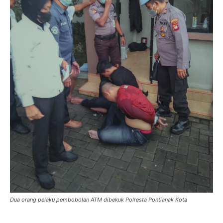
Dua orang pelaku pembobolan ATM dibekuk Polresta Pontianak Kota