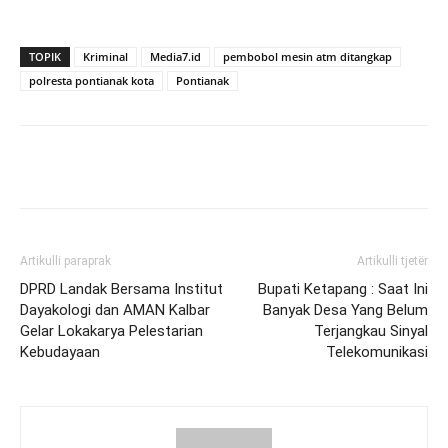
TOPIK
Kriminal
Media7.id
pembobol mesin atm ditangkap
polresta pontianak kota
Pontianak
Artikulli paraprak
Artikulli tjetër
DPRD Landak Bersama Institut
Bupati Ketapang : Saat Ini
Dayakologi dan AMAN Kalbar
Banyak Desa Yang Belum
Gelar Lokakarya Pelestarian
Terjangkau Sinyal
Kebudayaan
Telekomunikasi