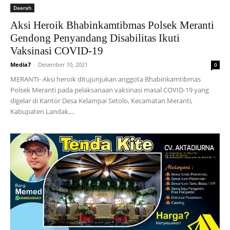
Daerah
Aksi Heroik Bhabinkamtibmas Polsek Meranti
Gendong Penyandang Disabilitas Ikuti
Vaksinasi COVID-19
Media7
-
Desember 10, 2021
0
MERANTI- Aksi heroik ditujunjukan anggota Bhabinkamtibmas
Polsek Meranti pada pelaksanaan vaksinasi masal COVID-19 yang
digelar di Kantor Desa Kelampai Setolo, Kecamatan Meranti,
Kabupaten Landak,...