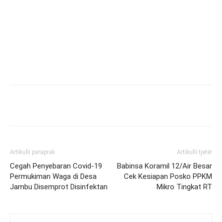
Artikulli paraprak
Artikulli tjetër
Cegah Penyebaran Covid-19
Babinsa Koramil 12/Air Besar
Permukiman Waga di Desa
Cek Kesiapan Posko PPKM
Jambu Disemprot Disinfektan
Mikro Tingkat RT