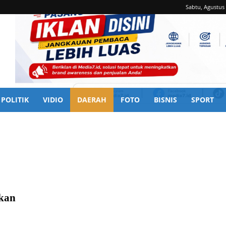
Sabtu, Agustus 
POLITIK
VIDIO
DAERAH
FOTO
BISNIS
SPORT
ng
Kubu Raya
Landak
Melawi
Mempawah
Pontianak
Sambas
lkan