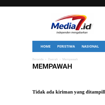
Media
7
HOME
PERISTIWA
NASIONAL
Beranda
Daerah
Mempawah
MEMPAWAH
Bengkayang
Kapuas Hulu
Kayong Utara
Ketapa
Sanggau
Sekadau
Singkawang
Sintang
Tidak ada kiriman yang ditampi