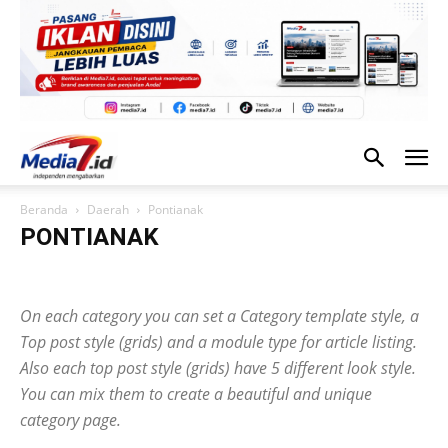
Beranda
Daerah
Pontianak
PONTIANAK
Bengkayang
Kapuas Hulu
Kayong Utara
Ketapang
Kubu Raya
Landak
Melawi
Mempawah
Pontianak
On each category you can set a Category template style, a
Sambas
Sanggau
Sekadau
Singkawang
Sintang
Top post style (grids) and a module type for article listing.
Also each top post style (grids) have 5 different look style.
You can mix them to create a beautiful and unique
category page.