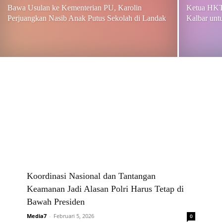
Bawa Usulan ke Kementerian PU, Karolin
Ketua HKT
Perjuangkan Nasib Anak Putus Sekolah di Landak
Kalbar unt
Koordinasi Nasional dan Tantangan
Keamanan Jadi Alasan Polri Harus Tetap di
Bawah Presiden
Media7
-
Februari 5, 2026
0