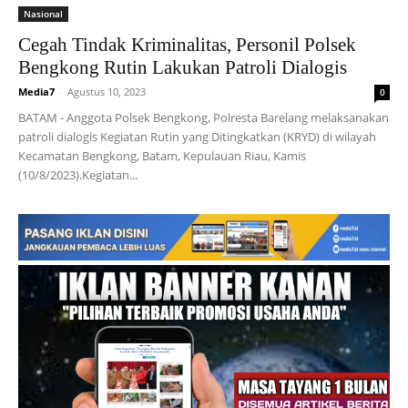
Nasional
Cegah Tindak Kriminalitas, Personil Polsek
Bengkong Rutin Lakukan Patroli Dialogis
Media7
-
Agustus 10, 2023
0
BATAM - Anggota Polsek Bengkong, Polresta Barelang melaksanakan
patroli dialogis Kegiatan Rutin yang Ditingkatkan (KRYD) di wilayah
Kecamatan Bengkong, Batam, Kepulauan Riau, Kamis
(10/8/2023).Kegiatan...