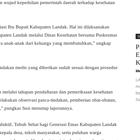
 wujud kepedulian pemerintah daerah terhadap kesehatan
isiasi Ibu Bupati Kabupaten Landak. Hal ini dilaksanakan
upaten Landak melalui Dinas Kesehatan bersama Puskesmas
D
a anak-anak dari keluarga yang membutuhkan,” ungkap
P
E
K
indakan medis yang diberikan sudah sesuai dengan prosedur
Me
LA
me
lah melalui tahapan pendaftaran dan pemeriksaan kesehatan
be
So
melakukan observasi pasca-tindakan, pemberian obat-obatan,
n,” pungkas Susi menutup laporannya.
oduktif, Tubuh Sehat bagi Generasi Emas Kabupaten Landak
a kepala desa, tokoh masyarakat, serta puluhan warga