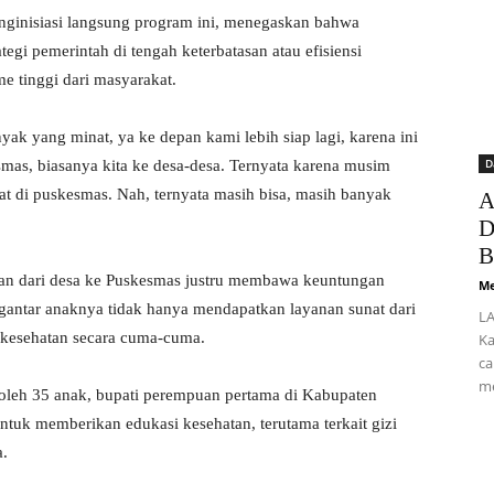
nginisiasi langsung program ini, menegaskan bahwa
egi pemerintah di tengah keterbatasan atau efisiensi
e tinggi dari masyarakat.
yak yang minat, ya ke depan kami lebih siap lagi, karena ini
D
mas, biasanya kita ke desa-desa. Ternyata karena musim
buat di puskesmas. Nah, ternyata masih bisa, masih banyak
A
D
B
aan dari desa ke Puskesmas justru membawa keuntungan
Me
gantar anaknya tidak hanya mendapatkan layanan sunat dari
LA
ek kesehatan secara cuma-cuma.
Ka
ca
me
 oleh 35 anak, bupati perempuan pertama di Kabupaten
tuk memberikan edukasi kesehatan, terutama terkait gizi
a.