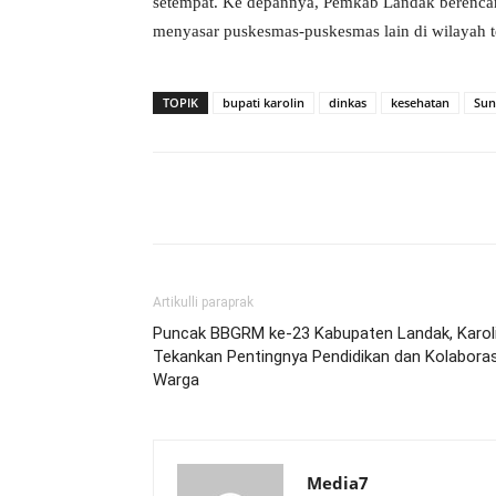
setempat. Ke depannya, Pemkab Landak berencana
menyasar puskesmas-puskesmas lain di wilayah t
TOPIK
bupati karolin
dinkas
kesehatan
Sun
Bagikan
Artikulli paraprak
Puncak BBGRM ke-23 Kabupaten Landak, Karol
Tekankan Pentingnya Pendidikan dan Kolaboras
Warga
Media7