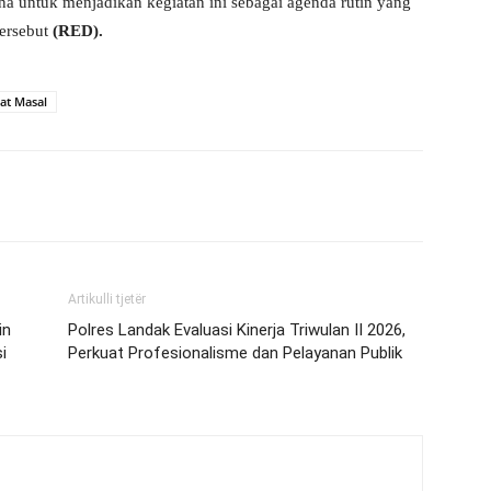
 untuk menjadikan kegiatan ini sebagai agenda rutin yang
ersebut
(RED).
at Masal
Artikulli tjetër
in
Polres Landak Evaluasi Kinerja Triwulan II 2026,
i
Perkuat Profesionalisme dan Pelayanan Publik