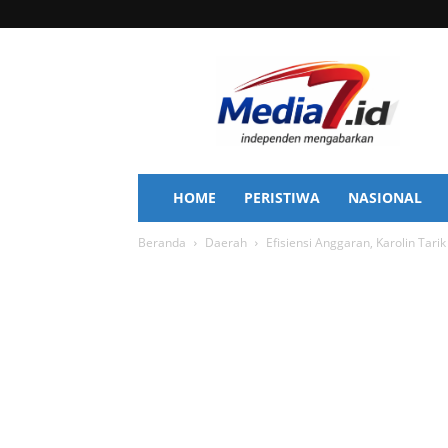
Media
7
HOME
PERISTIWA
NASIONAL
Beranda
Daerah
Efisiensi Anggaran, Karolin Tar