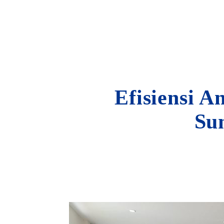
Efisiensi A
Su