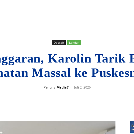
Daerah
Landak
nggaran, Karolin Tarik
natan Massal ke Puskes
Penulis
Media7
-
Juli 2, 2026
Bagikan