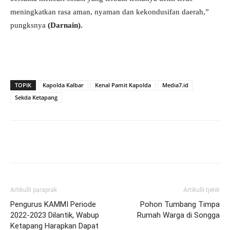
meningkatkan rasa aman, nyaman dan kekondusifan daerah,”
pungksnya
(Darnain).
TOPIK
Kapolda Kalbar
Kenal Pamit Kapolda
Media7.id
Sekda Ketapang
Artikulli paraprak
Artikulli tjetër
Pengurus KAMMI Periode
Pohon Tumbang Timpa
2022-2023 Dilantik, Wabup
Rumah Warga di Songga
Ketapang Harapkan Dapat