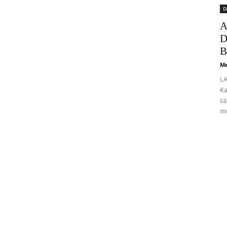
D
A
D
B
Me
LA
Ka
ca
me