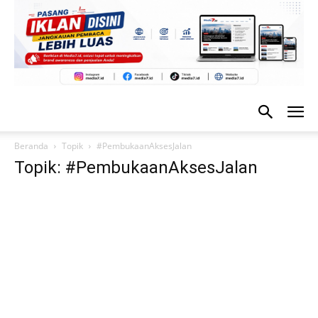
Beranda
Topik
#PembukaanAksesJalan
Topik: #PembukaanAksesJalan