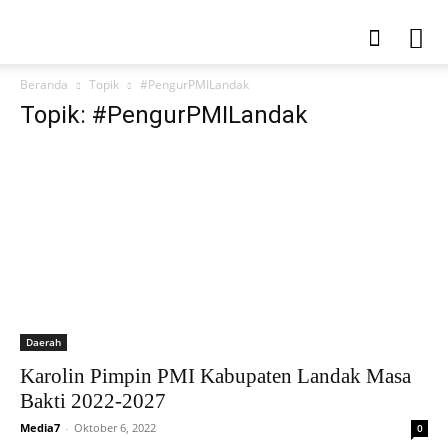
Beranda
Topik
#PengurPMILandak
Topik: #PengurPMILandak
Daerah
Karolin Pimpin PMI Kabupaten Landak Masa
Bakti 2022-2027
Media7
-
Oktober 6, 2022
0