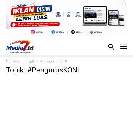
Beranda
Topik
#PengurusKONI
Topik: #PengurusKONI