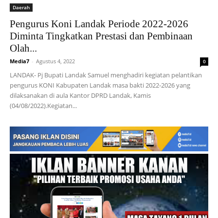
Daerah
Pengurus Koni Landak Periode 2022-2026
Diminta Tingkatkan Prestasi dan Pembinaan
Olah...
Media7
-
Agustus 4, 2022
0
LANDAK- Pj Bupati Landak Samuel menghadiri kegiatan pelantikan
pengurus KONI Kabupaten Landak masa bakti 2022-2026 yang
dilaksanakan di aula Kantor DPRD Landak, Kamis
(04/08/2022).Kegiatan...