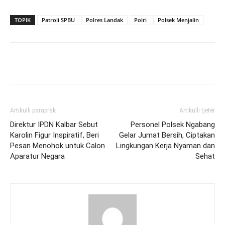
TOPIK
Patroli SPBU
Polres Landak
Polri
Polsek Menjalin
Artikulli paraprak
Artikulli tjetër
Direktur IPDN Kalbar Sebut
Personel Polsek Ngabang
Karolin Figur Inspiratif, Beri
Gelar Jumat Bersih, Ciptakan
Pesan Menohok untuk Calon
Lingkungan Kerja Nyaman dan
Aparatur Negara
Sehat