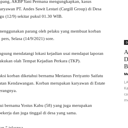
Ketapang, AKBP Yani Permana mengungkapkan, kasus
aryawan PT. Andes Sawit Lestari (Cargill Group) di Desa
u (12/9) sekitar pukul 01.30 WIB.
a menggunakan parang oleh pelaku yang membuat korban
 pers, Selasa (14/9/2021) sore.
D
A
gsung mendatangi lokasi kejadian usai mendapat laporan
D
lakukan olah Tempat Kejadian Perkara (TKP).
B
Me
aksi korban diketahui bernama Merianus Feriyanto Saifatu
LA
atan Kendawangan. Korban merupakan karyawan di Estate
Ka
terangnya.
ca
me
i bernama Yostus Kabu (58) yang juga merupakan
kerja dan juga tinggal di desa yang sama.
n,” jelasnya.