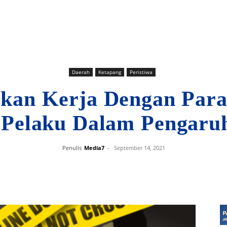
Daerah
Ketapang
Peristiwa
kan Kerja Dengan Par
 Pelaku Dalam Pengaru
Penulis
Media7
-
September 14, 2021
Bagikan