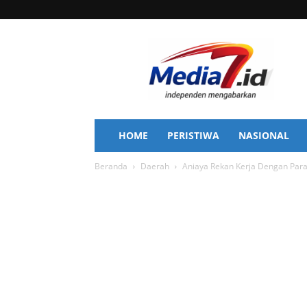
Media
7
HOME
PERISTIWA
NASIONAL
Beranda
Daerah
Aniaya Rekan Kerja Dengan Par