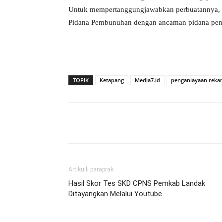
Untuk mempertanggungjawabkan perbuatannya, 
Pidana Pembunuhan dengan ancaman pidana penj
TOPIK
Ketapang
Media7.id
penganiayaan rekan
Bagikan
Artikulli paraprak
Hasil Skor Tes SKD CPNS Pemkab Landak
Ditayangkan Melalui Youtube