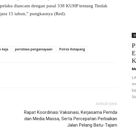
pelaku diancam dengan pasal 338 KUHP tentang Tindak
ara 15 tahun,” pungkasnya (Red).
D
P
 keja
peristiwa penganiayaan
Polres Ketapang
E
K
Me
LA
me
be
So
Artikulli tjetër
Rapat Koordinasi Vaksinasi, Kerjasama Pemda
dan Media Massa, Serta Percepatan Perbaikan
Jalan Pelang Batu-Tajam