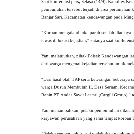
Saat konferensi pers, Selasa (14/9), Kapolres 
pembunuhan tersebut terjadi di area perumahan k
Banjar Sari, Kecamatan kendawangan pada Mingg
“Korban mengalami luka parah setelah dianiay
tewas di lokasi kejadian,” katanya saat konferensi
Yani melanjutkan, pihak Polsek Kendawangan lan
dari warga mengenai kejadian tersebut untuk me
“Dari hasil olah TKP serta keterangan beberapa s
warga Dusun Membuluh II, Desa Seriam, Kecam
Repin PT. Andes Sawit Lestari (Cargill Group),” 
Yani menambahkan, pelaku pembunuhan diketahu
karyawan perusahaan yang sama tempat korban be
“Pelaku sempat kabur usai melakukan pembunuha