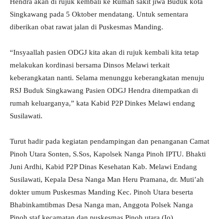
Hendra akan di rujuk kembali ke Rumah sakit jiwa Buduk kota
Singkawang pada 5 Oktober mendatang. Untuk sementara
diberikan obat rawat jalan di Puskesmas Manding.
“Insyaallah pasien ODGJ kita akan di rujuk kembali kita tetap
melakukan kordinasi bersama Dinsos Melawi terkait
keberangkatan nanti. Selama menunggu keberangkatan menuju
RSJ Buduk Singkawang Pasien ODGJ Hendra ditempatkan di
rumah keluarganya,” kata Kabid P2P Dinkes Melawi endang
Susilawati.
Turut hadir pada kegiatan pendampingan dan penanganan Camat
Pinoh Utara Sonten, S.Sos, Kapolsek Nanga Pinoh IPTU. Bhakti
Juni Ardhi, Kabid P2P Dinas Kesehatan Kab. Melawi Endang
Susilawati, Kepala Desa Nanga Man Heru Pramana, dr. Muti’ah
dokter umum Puskesmas Manding Kec. Pinoh Utara beserta
Bhabinkamtibmas Desa Nanga man, Anggota Polsek Nanga
Pinoh staf kecamatan dan puskesmas Pinoh utara (Io).