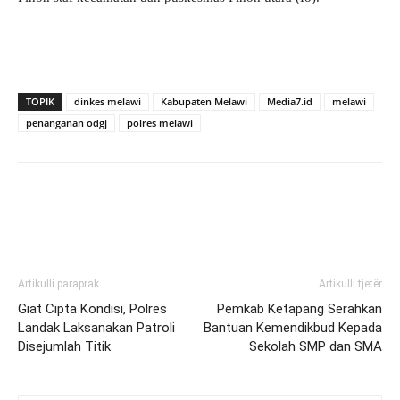
TOPIK
dinkes melawi
Kabupaten Melawi
Media7.id
melawi
penanganan odgj
polres melawi
Artikulli paraprak
Artikulli tjetër
Giat Cipta Kondisi, Polres
Pemkab Ketapang Serahkan
Landak Laksanakan Patroli
Bantuan Kemendikbud Kepada
Disejumlah Titik
Sekolah SMP dan SMA