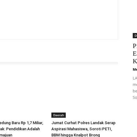
D
P
E
K
Me
LA
me
be
So
Daerah
dung Baru Rp 1,7 Miliar,
Jumat Curhat Polres Landak Serap
ak: Pendidikan Adalah
Aspirasi Mahasiswa, Soroti PETI,
majuan
BBM hingga Knalpot Brong