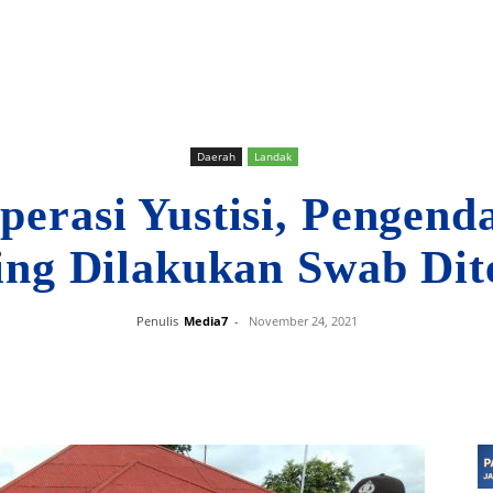
Daerah
Landak
perasi Yustisi, Pengend
ing Dilakukan Swab Di
Penulis
Media7
-
November 24, 2021
Bagikan