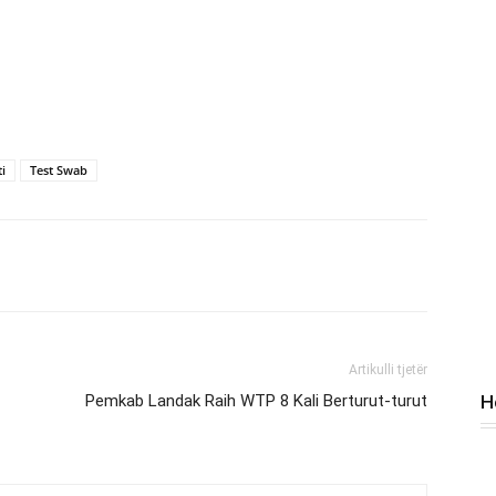
i
Test Swab
Artikulli tjetër
Pemkab Landak Raih WTP 8 Kali Berturut-turut
H