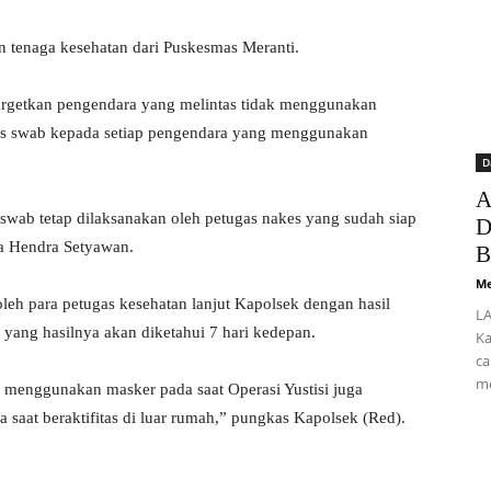
kan tenaga kesehatan dari Puskesmas Meranti.
nargetkan pengendara yang melintas tidak menggunakan
 tes swab kepada setiap pengendara yang menggunakan
D
A
swab tetap dilaksanakan oleh petugas nakes yang sudah siap
D
da Hendra Setyawan.
B
Me
oleh para petugas kesehatan lanjut Kapolsek dengan hasil
LA
 yang hasilnya akan diketahui 7 hari kedepan.
Ka
ca
me
 menggunakan masker pada saat Operasi Yustisi juga
saat beraktifitas di luar rumah,” pungkas Kapolsek (Red).