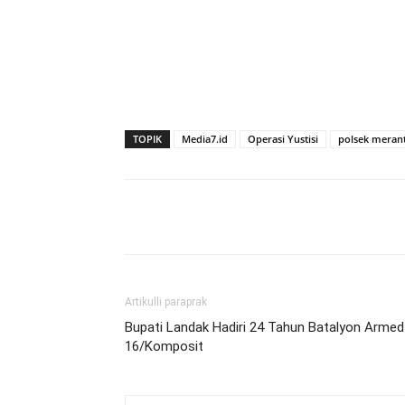
TOPIK
Media7.id
Operasi Yustisi
polsek merant
Bagikan
Artikulli paraprak
Bupati Landak Hadiri 24 Tahun Batalyon Armed
16/Komposit