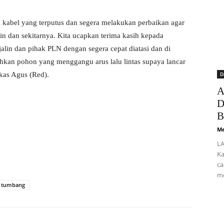
kabel yang terputus dan segera melakukan perbaikan agar
n dan sekitarnya. Kita ucapkan terima kasih kepada
lin dan pihak PLN dengan segera cepat diatasi dan di
sihkan pohon yang menggangu arus lalu lintas supaya lancar
kas Agus (Red).
D
A
D
B
Me
LA
Ka
ca
me
 tumbang