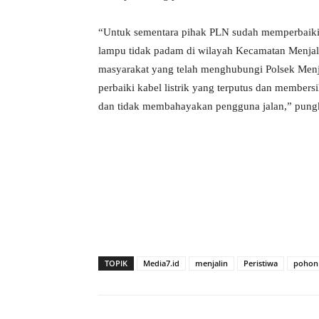
“Untuk sementara pihak PLN sudah memperbaiki 
lampu tidak padam di wilayah Kecamatan Menjali
masyarakat yang telah menghubungi Polsek Menja
perbaiki kabel listrik yang terputus dan member
dan tidak membahayakan pengguna jalan,” pung
TOPIK
Media7.id
menjalin
Peristiwa
pohon