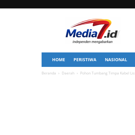
Media
7
HOME
PERISTIWA
NASIONAL
Beranda
Daerah
Pohon Tumbang Timpa Kabel Listr