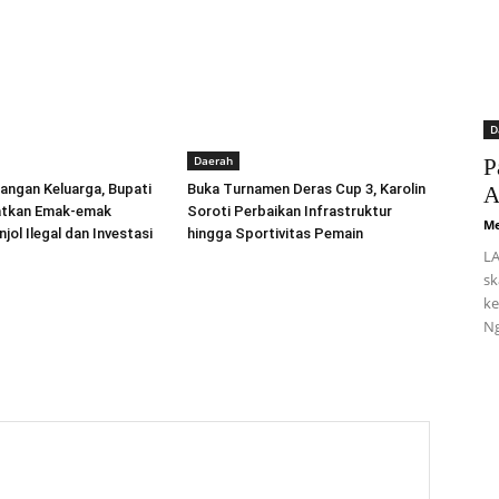
D
Daerah
P
angan Keluarga, Bupati
Buka Turnamen Deras Cup 3, Karolin
A
atkan Emak-emak
Soroti Perbaikan Infrastruktur
Me
jol Ilegal dan Investasi
hingga Sportivitas Pemain
LA
sk
ke
Ng