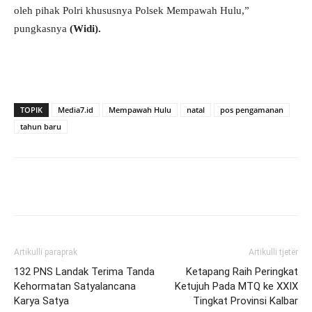
oleh pihak Polri khususnya Polsek Mempawah Hulu,”
pungkasnya
(Widi).
TOPIK
Media7.id
Mempawah Hulu
natal
pos pengamanan
tahun baru
Artikulli paraprak
Artikulli tjetër
132 PNS Landak Terima Tanda
Ketapang Raih Peringkat
Kehormatan Satyalancana
Ketujuh Pada MTQ ke XXIX
Karya Satya
Tingkat Provinsi Kalbar