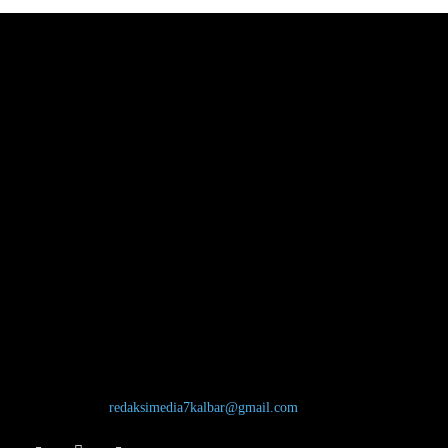
TENTANG KAMI
Jl. Bardan Nadi, Desa Hilir Tengah, Kecamatan Ngabang, Kabupaten
Landak, Kalimantan Barat, 79357 Redaksi: 0821-5389-3334
Hubungi kami:
redaksimedia7kalbar@gmail.com
IKUTI KAMI