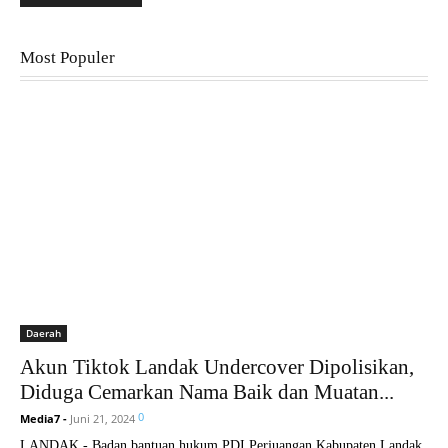
Most Populer
Daerah
Akun Tiktok Landak Undercover Dipolisikan,
Diduga Cemarkan Nama Baik dan Muatan...
0
Media7
-
Juni 21, 2024
LANDAK - Badan bantuan hukum PDI Perjuangan Kabupaten Landak