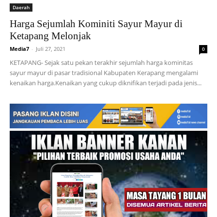
Daerah
Harga Sejumlah Kominiti Sayur Mayur di
Ketapang Melonjak
Media7
-
Juli 27, 2021
0
KETAPANG- Sejak satu pekan terakhir sejumlah harga kominitas
sayur mayur di pasar tradisional Kabupaten Kerapang mengalami
kenaikan harga.Kenaikan yang cukup diknifikan terjadi pada jenis...