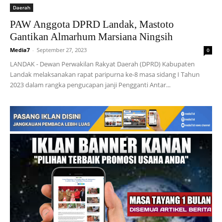
Daerah
PAW Anggota DPRD Landak, Mastoto
Gantikan Almarhum Marsiana Ningsih
Media7
-
September 27, 2023
0
LANDAK - Dewan Perwakilan Rakyat Daerah (DPRD) Kabupaten
Landak melaksanakan rapat paripurna ke-8 masa sidang I Tahun
2023 dalam rangka pengucapan janji Pengganti Antar...