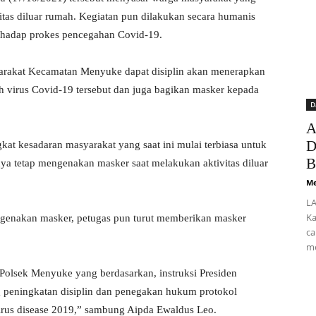
tas diluar rumah. Kegiatan pun dilakukan secara humanis
erhadap prokes pencegahan Covid-19.
arakat Kecamatan Menyuke dapat disiplin akan menerapkan
ah virus Covid-19 tersebut dan juga bagikan masker kepada
D
.
A
D
gkat kesadaran masyarakat yang saat ini mulai terbiasa untuk
B
nya tetap mengenakan masker saat melakukan aktivitas diluar
Me
LA
Ka
genakan masker, petugas pun turut memberikan masker
ca
me
l Polsek Menyuke yang berdasarkan, instruksi Presiden
 peningkatan disiplin dan penegakan hukum protokol
irus disease 2019,” sambung Aipda Ewaldus Leo.