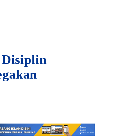
Disiplin
egakan