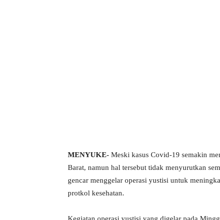
MENYUKE-
Meski kasus Covid-19 semakin men
Barat, namun hal tersebut tidak menyurutkan se
gencar menggelar operasi yustisi untuk meningk
protkol kesehatan.
Kegiatan operasi yustisi yang digelar pada Min