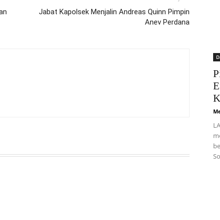
an
Jabat Kapolsek Menjalin Andreas Quinn Pimpin
Anev Perdana
D
P
E
K
Me
LA
me
be
So