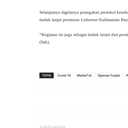
Selanjutnya digelanya penegakan protokol keseh
tindak lanjut peraturan Gubernur Kalimantan Ba
“Kegiatan ini juga sebagai tindak lanjut dari p
(Sab).
TOPIK
Covid-19
Media7.id
Operasi Yustisi
Bagikan
Artikulli paraprak