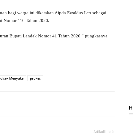
atan bagi warga ini dikatakan Aipda Ewaldus Leo sebagai
rat Nomor 110 Tahun 2020.
eraturan Bupati Landak Nomor 41 Tahun 2020,” pungkasnya
Polsek Menyuke
prokes
H
Artikulli tjetër