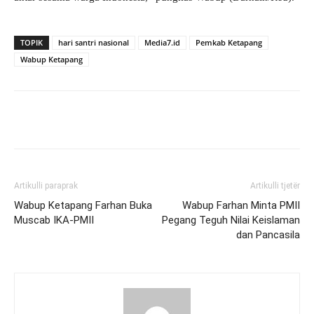
TOPIK
hari santri nasional
Media7.id
Pemkab Ketapang
Wabup Ketapang
Artikulli paraprak
Artikulli tjetër
Wabup Ketapang Farhan Buka
Wabup Farhan Minta PMII
Muscab IKA-PMII
Pegang Teguh Nilai Keislaman
dan Pancasila