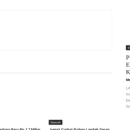
D
P
E
K
Me
LA
me
be
So
Daerah
dung Baru Rp 1,7 Miliar,
Jumat Curhat Polres Landak Serap