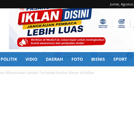
Jumat, Agustus 
POLITIK
VIDIO
DAERAH
FOTO
BISNIS
SPORT
lian Masyarakat Landak Terhadap Korban Banjir di Kalbar