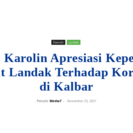
Daerah
Landak
 Karolin Apresiasi Kep
t Landak Terhadap Kor
di Kalbar
Penulis
Media7
-
November 23, 2021
Bagikan