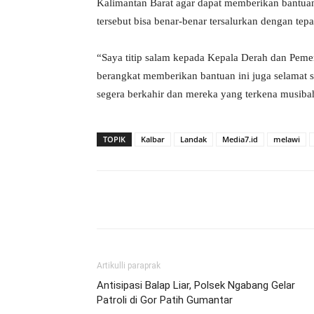
Kalimantan Barat agar dapat memberikan bantuan
tersebut bisa benar-benar tersalurkan dengan tepa
“Saya titip salam kepada Kepala Derah dan Peme
berangkat memberikan bantuan ini juga selamat s
segera berkahir dan mereka yang terkena musibah d
TOPIK
Kalbar
Landak
Media7.id
melawi
Bagikan
Artikulli paraprak
Antisipasi Balap Liar, Polsek Ngabang Gelar
Patroli di Gor Patih Gumantar