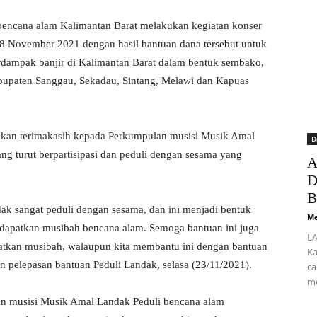
encana alam Kalimantan Barat melakukan kegiatan konser
18 November 2021 dengan hasil bantuan dana tersebut untuk
dampak banjir di Kalimantan Barat dalam bentuk sembako,
abupaten Sanggau, Sekadau, Sintang, Melawi dan Kapuas
pkan terimakasih kepada Perkumpulan musisi Musik Amal
D
g turut berpartisipasi dan peduli dengan sesama yang
A
D
B
k sangat peduli dengan sesama, dan ini menjadi bentuk
Me
dapatkan musibah bencana alam. Semoga bantuan ini juga
LA
tkan musibah, walaupun kita membantu ini dengan bantuan
Ka
n pelepasan bantuan Peduli Landak, selasa (23/11/2021).
ca
me
an musisi Musik Amal Landak Peduli bencana alam