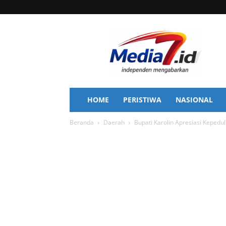
Media
7
HOME
PERISTIWA
NASIONAL
Beranda
Daerah
Bupati Karolin Apresiasi Kepedu