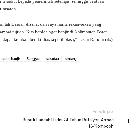
 tersebut kepada pemerintah setempat sehingga bantuan
t sasaran.
rintah Daerah disana, dan saya minta rekan-rekan yang
ampai tujuan. Kita berdoa agar banjir di Kalimantan Barat
apat kembali beraktifitas seperti biasa,” pesan Karolin (rls).
peduli banjir
Sanggau
sekadau
sintang
Artikulli tjetër
Bupati Landak Hadiri 24 Tahun Batalyon Armed
H
16/Komposit