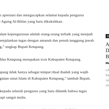
 apresiasi dan mengucapkan selamat kepada pengurus
d Agung Al-Ikhlas yang baru dikukuhkan.
alam kepengurusan adalah orang-orang terbaik yang menjadi
D
t menjalankan tugas dengan amanah dan penuh tanggung jawab
A
ng,” ungkap Bupati Ketapang.
D
B
hlas Ketapang merupakan icon Kabupaten Ketapang.
Me
LA
pang tidak hanya sebagai tempat ritual ibadah yang wajib
Ka
 kegiatan umat Islam di Kabupaten Ketapang,” tambah Bupati.
ca
me
kepada seluruh pengurus yang baru dilantik bahwa tugas
api sangat mulia.