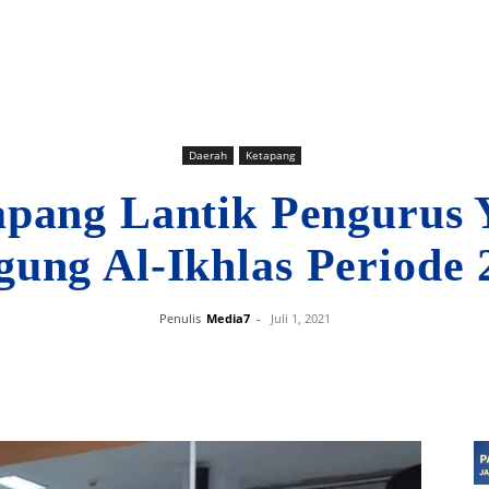
Daerah
Ketapang
apang Lantik Pengurus 
gung Al-Ikhlas Periode 
Penulis
Media7
-
Juli 1, 2021
Bagikan