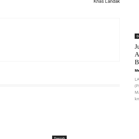
Khas Landak
D
J
A
B
Me
LA
(P
Ma
kn
Daerah