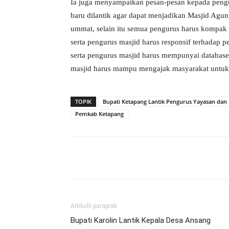
Ia juga menyampaikan pesan-pesan kepada pengu
baru dilantik agar dapat menjadikan Masjid Agu
ummat, selain itu semua pengurus harus kompak 
serta pengurus masjid harus responsif terhadap
serta pengurus masjid harus mempunyai databas
masjid harus mampu mengajak masyarakat untu
TOPIK
Bupati Ketapang Lantik Pengurus Yayasan dan M
Pemkab Ketapang
Bagikan
Artikulli paraprak
Bupati Karolin Lantik Kepala Desa Ansang