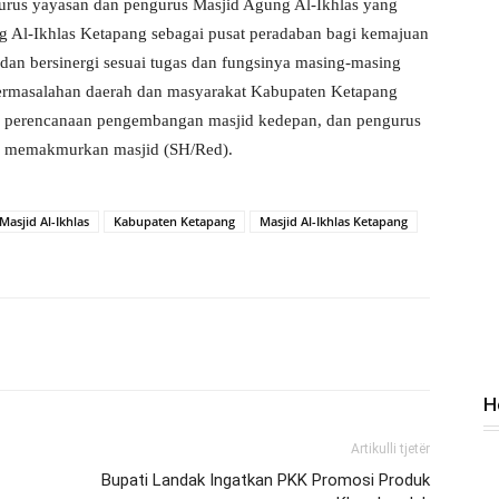
rus yayasan dan pengurus Masjid Agung Al-Ikhlas yang
ng Al-Ikhlas Ketapang sebagai pusat peradaban bagi kemajuan
dan bersinergi sesuai tugas dan fungsinya masing-masing
 permasalahan daerah dan masyarakat Kabupaten Ketapang
e perencanaan pengembangan masjid kedepan, dan pengurus
k memakmurkan masjid (SH/Red).
asjid Al-Ikhlas
Kabupaten Ketapang
Masjid Al-Ikhlas Ketapang
H
Artikulli tjetër
Bupati Landak Ingatkan PKK Promosi Produk