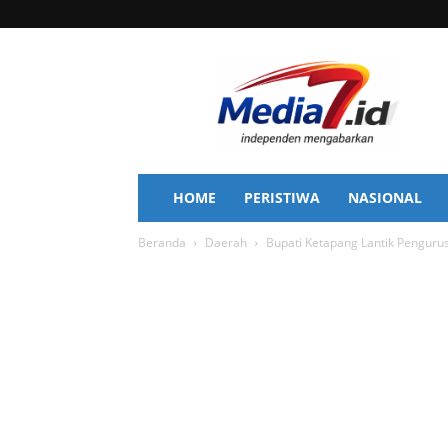
Media
7
HOME
PERISTIWA
NASIONAL
Beranda
Daerah
Bupati Ketapang Lantik Penguru