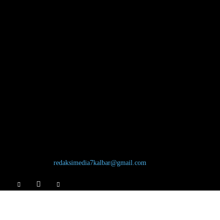
TENTANG KAMI
Jl. Bardan Nadi, Desa Hilir Tengah, Kecamatan Ngabang, Kabupaten
Landak, Kalimantan Barat, 79357 Redaksi: 0821-5389-3334
Hubungi kami:
redaksimedia7kalbar@gmail.com
IKUTI KAMI
Home
Kontak