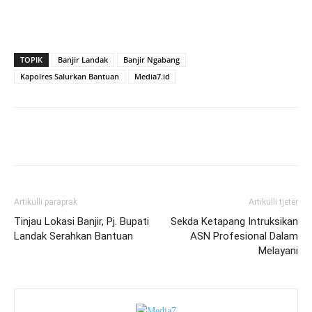
TOPIK
Banjir Landak
Banjir Ngabang
Kapolres Salurkan Bantuan
Media7.id
Artikulli paraprak
Artikulli tjetër
Tinjau Lokasi Banjir, Pj. Bupati
Sekda Ketapang Intruksikan
Landak Serahkan Bantuan
ASN Profesional Dalam
Melayani