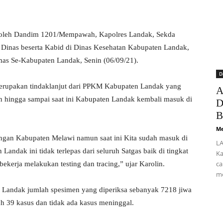
uti oleh Dandim 1201/Mempawah, Kapolres Landak, Sekda
 Dinas beserta Kabid di Dinas Kesehatan Kabupaten Landak,
as Se-Kabupaten Landak, Senin (06/09/21).
D
erupakan tindaklanjut dari PPKM Kabupaten Landak yang
A
n hingga sampai saat ini Kabupaten Landak kembali masuk di
D
B
Me
ngan Kabupaten Melawi namun saat ini Kita sudah masuk di
LA
andak ini tidak terlepas dari seluruh Satgas baik di tingkat
Ka
ca
kerja melakukan testing dan tracing,” ujar Karolin.
me
n Landak jumlah spesimen yang diperiksa sebanyak 7218 jiwa
h 39 kasus dan tidak ada kasus meninggal.