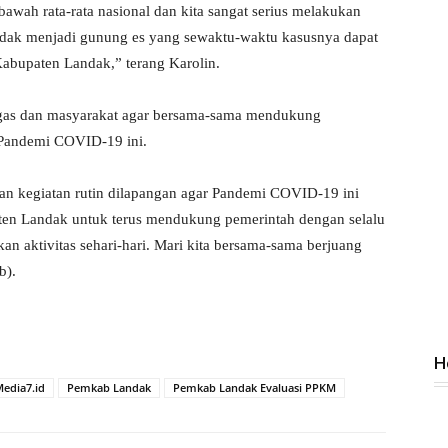
wah rata-rata nasional dan kita sangat serius melakukan
tidak menjadi gunung es yang sewaktu-waktu kasusnya dapat
 Kabupaten Landak,” terang Karolin.
tgas dan masyarakat agar bersama-sama mendukung
Pandemi COVID-19 ini.
an kegiatan rutin dilapangan agar Pandemi COVID-19 ini
aten Landak untuk terus mendukung pemerintah dengan selalu
n aktivitas sehari-hari. Mari kita bersama-sama berjuang
b).
H
edia7.id
Pemkab Landak
Pemkab Landak Evaluasi PPKM