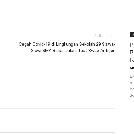
D
Artikulli tjetër
P
,
Cegah Covid-19 di Lingkungan Sekolah 29 Siswa-
Siswi SMK Bahar Jalani Test Swab Antigen
E
K
Me
LA
me
be
So