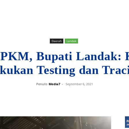
Daerah
Landak
PPKM, Bupati Landak: K
kukan Testing dan Trac
Penulis
Media7
-
September 6, 2021
Bagikan