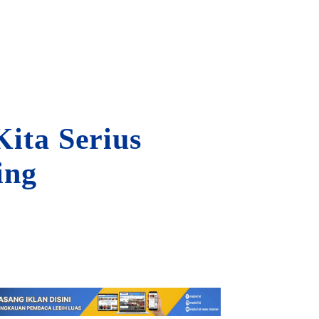
ita Serius
ing