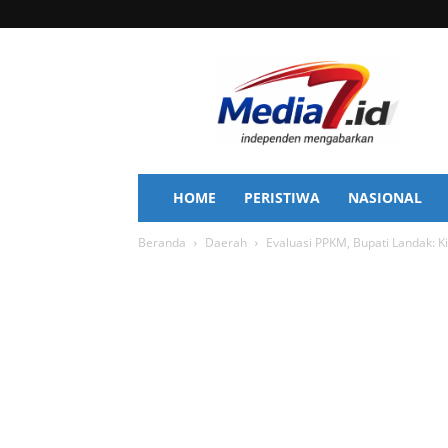
Media
7
HOME
PERISTIWA
NASIONAL
Beranda
Daerah
Evaluasi PPKM, Bupati Landak: K