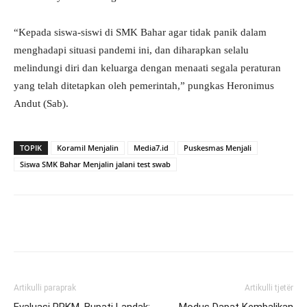
“Kepada siswa-siswi di SMK Bahar agar tidak panik dalam
menghadapi situasi pandemi ini, dan diharapkan selalu
melindungi diri dan keluarga dengan menaati segala peraturan
yang telah ditetapkan oleh pemerintah,” pungkas Heronimus
Andut (Sab).
TOPIK
Koramil Menjalin
Media7.id
Puskesmas Menjali
Siswa SMK Bahar Menjalin jalani test swab
Artikulli paraprak
Artikulli tjetër
Evaluasi PPKM, Bupati Landak:
Modus Dapat Kembalikan