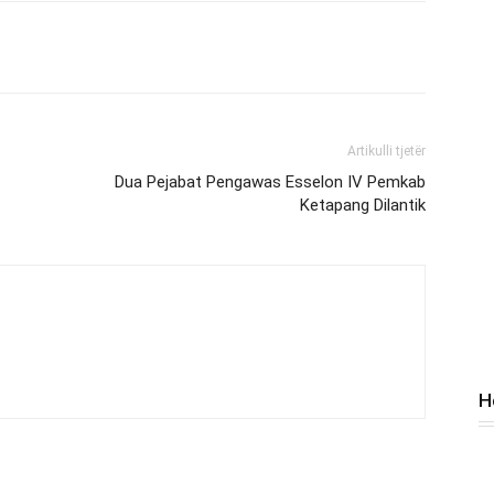
Artikulli tjetër
Dua Pejabat Pengawas Esselon IV Pemkab
Ketapang Dilantik
H