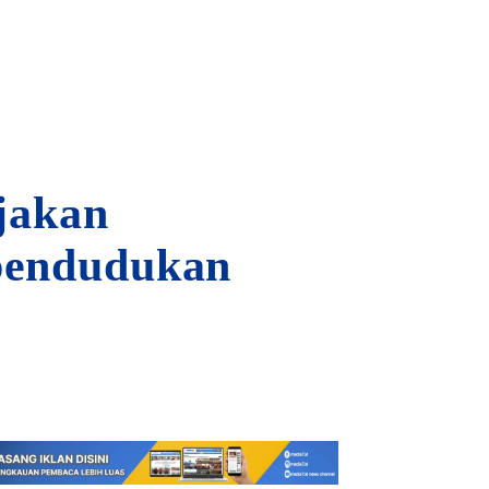
ijakan
pendudukan