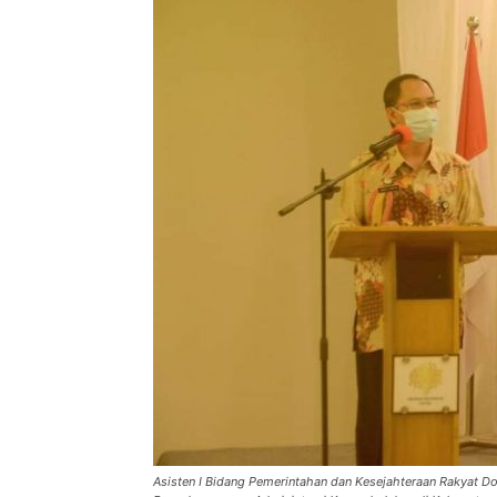
Asisten I Bidang Pemerintahan dan Kesejahteraan Rakyat D