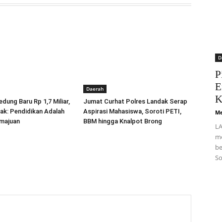
D
P
E
Daerah
K
dung Baru Rp 1,7 Miliar,
Jumat Curhat Polres Landak Serap
ak: Pendidikan Adalah
Aspirasi Mahasiswa, Soroti PETI,
Me
majuan
BBM hingga Knalpot Brong
LA
me
be
So