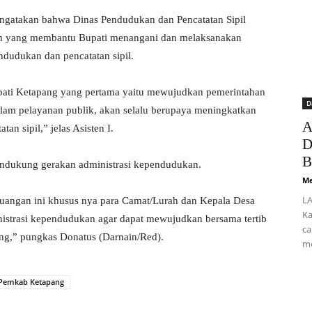
ngatakan bahwa Dinas Pendudukan dan Pencatatan Sipil
rah yang membantu Bupati menangani dan melaksanakan
ndudukan dan pencatatan sipil.
Bupati Ketapang yang pertama yaitu mewujudkan pemerintahan
D
alam pelayanan publik, akan selalu berupaya meningkatkan
A
n sipil,” jelas Asisten I.
D
B
endukung gerakan administrasi kependudukan.
Me
LA
uangan ini khusus nya para Camat/Lurah dan Kepala Desa
Ka
istrasi kependudukan agar dapat mewujudkan bersama tertib
ca
ng,” pungkas Donatus (Darnain/Red).
me
Pemkab Ketapang