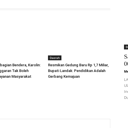
D
S
Daerah
0
agian Bendera, Karolin:
Resmikan Gedung Baru Rp 1,7 Miliar,
nggaran Tak Boleh
Bupati Landak: Pendidikan Adalah
Me
layanan Masyarakat
Gerbang Kemajuan
LA
Ul
In
Du