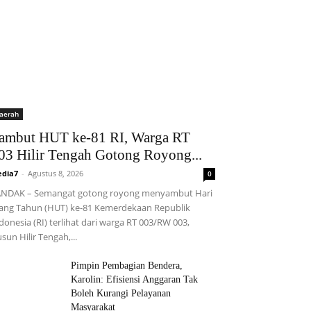
aerah
ambut HUT ke-81 RI, Warga RT
03 Hilir Tengah Gotong Royong...
dia7
-
Agustus 8, 2026
0
NDAK – Semangat gotong royong menyambut Hari
ang Tahun (HUT) ke-81 Kemerdekaan Republik
donesia (RI) terlihat dari warga RT 003/RW 003,
sun Hilir Tengah,...
Pimpin Pembagian Bendera,
Karolin: Efisiensi Anggaran Tak
Boleh Kurangi Pelayanan
Masyarakat