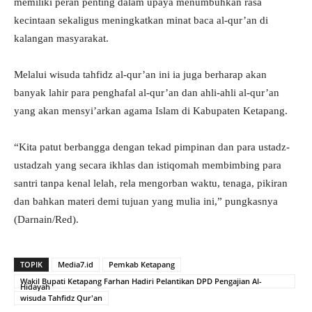
memiliki peran penting dalam upaya menumbuhkan rasa
kecintaan sekaligus meningkatkan minat baca al-qur’an di
kalangan masyarakat.
Melalui wisuda tahfidz al-qur’an ini ia juga berharap akan
banyak lahir para penghafal al-qur’an dan ahli-ahli al-qur’an
yang akan mensyi’arkan agama Islam di Kabupaten Ketapang.
“Kita patut berbangga dengan tekad pimpinan dan para ustadz-
ustadzah yang secara ikhlas dan istiqomah membimbing para
santri tanpa kenal lelah, rela mengorban waktu, tenaga, pikiran
dan bahkan materi demi tujuan yang mulia ini,” pungkasnya
(Darnain/Red).
TOPIK
Media7.id
Pemkab Ketapang
Wakil Bupati Ketapang Farhan Hadiri Pelantikan DPD Pengajian Al-
Hidayah
wisuda Tahfidz Qur'an