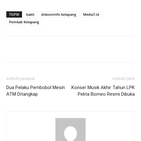
TOPIK
bakti
diskominfo ketapang
Media7.id
Pemkab Ketapang
Artikulli paraprak
Artikulli tjetër
Dua Pelaku Pembobol Mesin
Konser Musik Akhir Tahun LPK
ATM Ditangkap
Pelita Borneo Resmi Dibuka