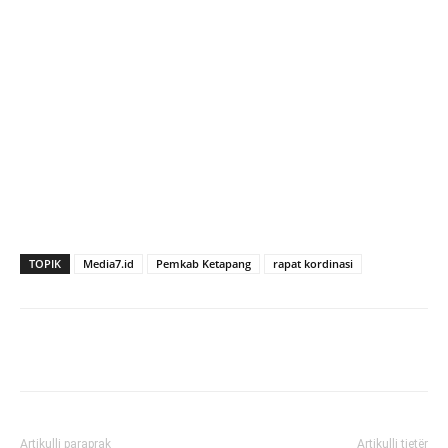
TOPIK
Media7.id
Pemkab Ketapang
rapat kordinasi
Artikulli paraprak
Artikulli tjetër