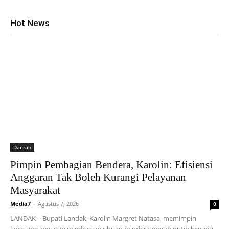
Hot News
Daerah
Pimpin Pembagian Bendera, Karolin: Efisiensi
Anggaran Tak Boleh Kurangi Pelayanan
Masyarakat
Media7
-
Agustus 7, 2026
0
LANDAK - Bupati Landak, Karolin Margret Natasa, memimpin
langsung kegiatan pembagian ribuan bendera merah putih kepada