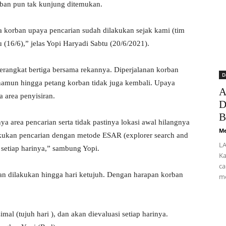
rban pun tak kunjung ditemukan.
a korban upaya pencarian sudah dilakukan sejak kami (tim
16/6),” jelas Yopi Haryadi Sabtu (20/6/2021).
rangkat bertiga bersama rekannya. Diperjalanan korban
D
namun hingga petang korban tidak juga kembali. Upaya
A
 area penyisiran.
D
B
a area pencarian serta tidak pastinya lokasi awal hilangnya
Me
akukan pencarian dengan metode ESAR (explorer search and
LA
 setiap harinya,” sambung Yopi.
Ka
ca
kan dilakukan hingga hari ketujuh. Dengan harapan korban
me
al (tujuh hari ), dan akan dievaluasi setiap harinya.