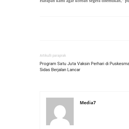
Harapan kami agar korban segera ditemukan,” p
Bagikan
Artikulli paraprak
Program Satu Juta Vaksin Perhari di Puskesm
Sidas Berjalan Lancar
Media7