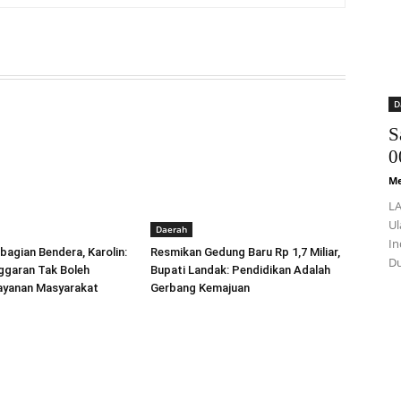
D
S
0
Me
LA
Ul
Daerah
In
agian Bendera, Karolin:
Resmikan Gedung Baru Rp 1,7 Miliar,
Du
nggaran Tak Boleh
Bupati Landak: Pendidikan Adalah
layanan Masyarakat
Gerbang Kemajuan