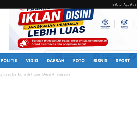
Sabtu, Agustus 
POLITIK
VIDIO
DAERAH
FOTO
BISNIS
SPORT
ng Saat Berburu di Hutan Desa Ambarawa