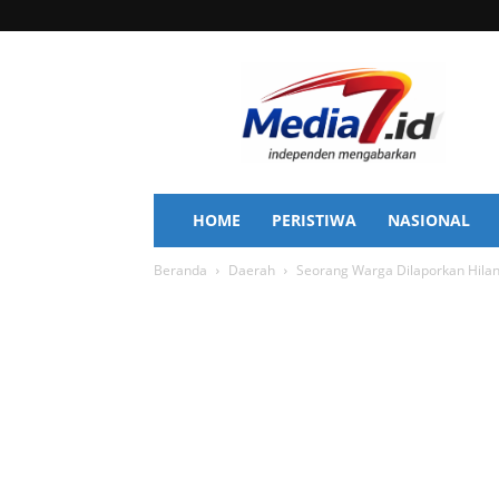
Media
7
HOME
PERISTIWA
NASIONAL
Beranda
Daerah
Seorang Warga Dilaporkan Hila