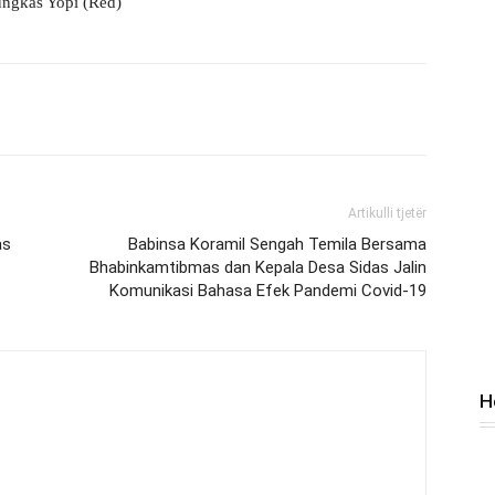
ungkas Yopi (Red)
Artikulli tjetër
as
Babinsa Koramil Sengah Temila Bersama
Bhabinkamtibmas dan Kepala Desa Sidas Jalin
Komunikasi Bahasa Efek Pandemi Covid-19
H