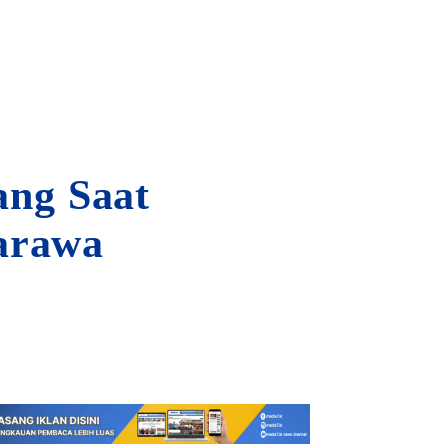
ang Saat
arawa