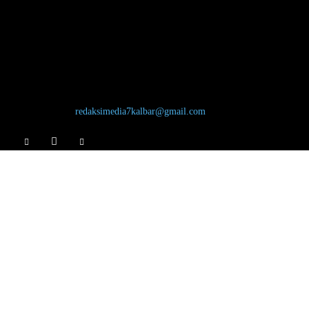
TENTANG KAMI
Jl. Bardan Nadi, Desa Hilir Tengah, Kecamatan Ngabang, Kabupaten
Landak, Kalimantan Barat, 79357 Redaksi: 0821-5389-3334
Hubungi kami:
redaksimedia7kalbar@gmail.com
IKUTI KAMI
Home
Kontak
Pedoman Media Siber
Redaksi
Tentang Kami
© PT. KARYA MEDIA KHATULISTIWA