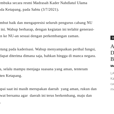
mbuka secara resmi Madrasah Kader Nahdlatul Ulama
a Ketapang, pada Sabtu (3/7/2021).
but baik dan mengapresisi seluruh pengurus cabang NU
ni. Wabup berharap, dengan kegiatan ini terlahir generasi-
an ke NU-an sesuai dengan perkembangan zaman.
D
A
tung pada kaderisasi. Wabup menyampaikan perihal fungsi,
D
apat diterima dimana saja, bahkan hingga di manca negara.
B
Me
nya, selalu mampu menjaga suasana yang aman, tenteram
LA
ten Ketapang.
Ka
ca
pai saat ini masih merupakan daerah yang aman, rukun dan
me
, rawat bersama agar daerah ini terus berkembang, maju dan
.