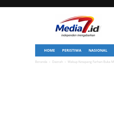
Media
7
HOME
PERISTIWA
NASIONAL
Beranda
Daerah
Wabup Ketapang Farhan Buka 