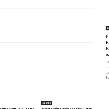
D
P
E
K
Me
LA
me
be
So
Daerah
dung Baru Rp 1,7 Miliar,
Jumat Curhat Polres Landak Serap