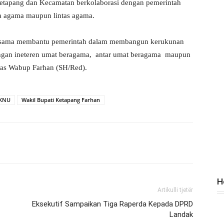
tapang dan Kecamatan berkolaborasi dengan pemerintah
a agama maupun lintas agama.
sama membantu pemerintah dalam membangun kerukunan
ngan ineteren umat beragama, antar umat beragama maupun
kas Wabup Farhan (SH/Red).
MKNU
Wakil Bupati Ketapang Farhan
H
Artikulli tjetër
Eksekutif Sampaikan Tiga Raperda Kepada DPRD
Landak