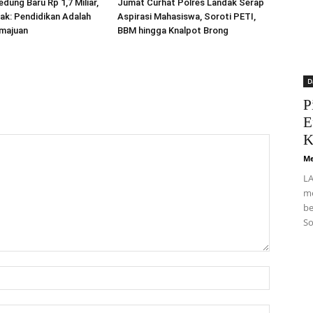
dung Baru Rp 1,7 Miliar,
Jumat Curhat Polres Landak Serap
ak: Pendidikan Adalah
Aspirasi Mahasiswa, Soroti PETI,
majuan
BBM hingga Knalpot Brong
D
P
E
K
Me
LA
me
be
So