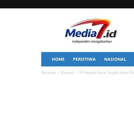
Media
7
HOME
PERISTIWA
NASIONAL
Beranda
Daerah
91 Kepala Desa Terpilih Akan Di