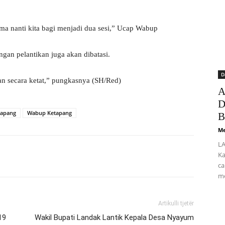
uma nanti kita bagi menjadi dua sesi,” Ucap Wabup
gan pelantikan juga akan dibatasi.
D
an secara ketat,” pungkasnya (SH/Red)
A
D
tapang
Wabup Ketapang
B
Me
LA
Ka
ca
me
Artikulli tjetër
19
Wakil Bupati Landak Lantik Kepala Desa Nyayum