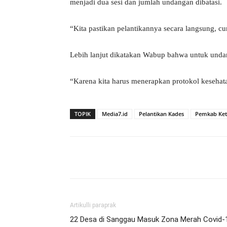
menjadi dua sesi dan jumlah undangan dibatasi.
“Kita pastikan pelantikannya secara langsung, c
Lebih lanjut dikatakan Wabup bahwa untuk undan
“Karena kita harus menerapkan protokol kesehat
TOPIK
Media7.id
Pelantikan Kades
Pemkab Ke
Bagikan
Artikulli paraprak
22 Desa di Sanggau Masuk Zona Merah Covid-