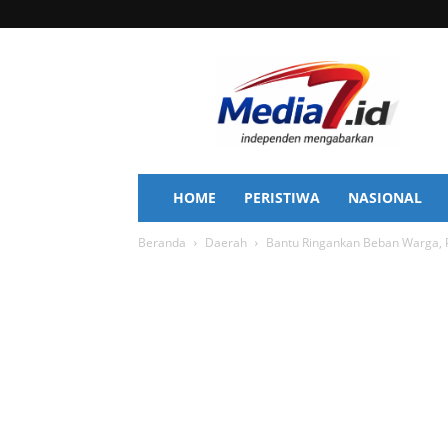
Media
7
HOME
PERISTIWA
NASIONAL
Beranda
Daerah
Bantu Ringankan Beban Warga, 