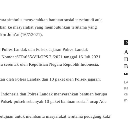
a simbolis menyerahkan bantuan sosial tersebut di aula
usikan ke masyarakat yang membutuhkan terutama yang
kro Jum’at (16/7/2021).
D
Polres Landak dan Polsek Jajaran Polres Landak
A
i Nomor :STR/635/VII/OPS.2./2021 tanggal 16 Juli 2021
D
ara serentak oleh Kepolisian Negara Republik Indonesia.
B
Me
an oleh Polres Landak dan 10 paket oleh Polsek jajaran.
LA
Ka
ca
uh Indonesia dan Polres Landak menyerahkan bantuan berupa
me
 Polsek-polsek sebanyak 10 paket bantuan sosial” ucap Ade
bertujuan untuk membantu masyarakat terutama pedagang kaki