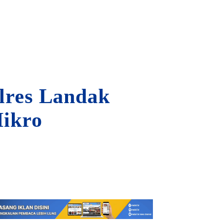
lres Landak
ikro