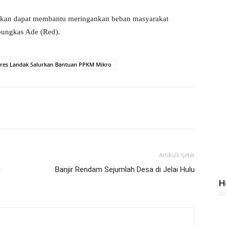
rapkan dapat membantu meringankan beban masyarakat
pungkas Ade (Red).
lres Landak Salurkan Bantuan PPKM Mikro
Artikulli tjetër
g
Banjir Rendam Sejumlah Desa di Jelai Hulu
H