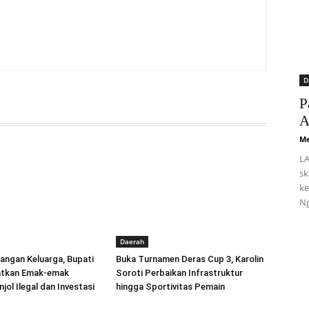
D
P
A
Me
LA
sk
ke
Ng
Daerah
angan Keluarga, Bupati
Buka Turnamen Deras Cup 3, Karolin
atkan Emak-emak
Soroti Perbaikan Infrastruktur
jol Ilegal dan Investasi
hingga Sportivitas Pemain