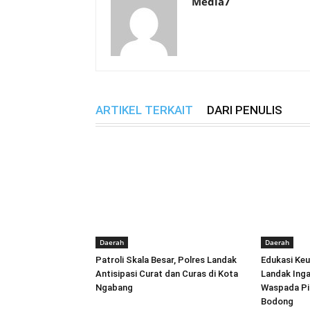
Media7
ARTIKEL TERKAIT
DARI PENULIS
Daerah
Daerah
Patroli Skala Besar, Polres Landak
Edukasi Keu
Antisipasi Curat dan Curas di Kota
Landak Ing
Ngabang
Waspada Pin
Bodong