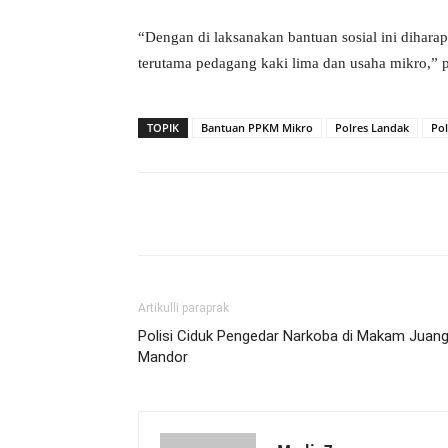
“Dengan di laksanakan bantuan sosial ini diha
terutama pedagang kaki lima dan usaha mikro,” 
TOPIK
Bantuan PPKM Mikro
Polres Landak
Po
Bagikan
Artikulli paraprak
Polisi Ciduk Pengedar Narkoba di Makam Juan
Mandor